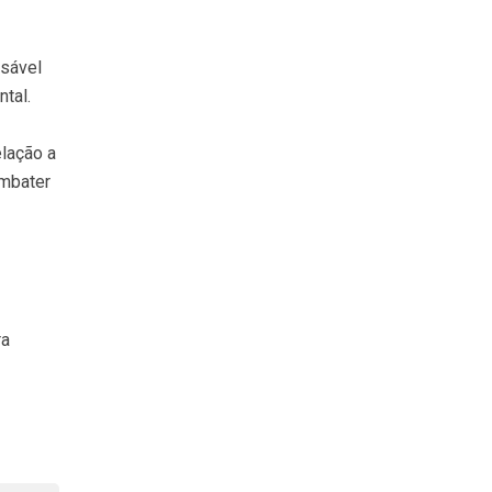
nsável
tal.
lação a
ombater
ra