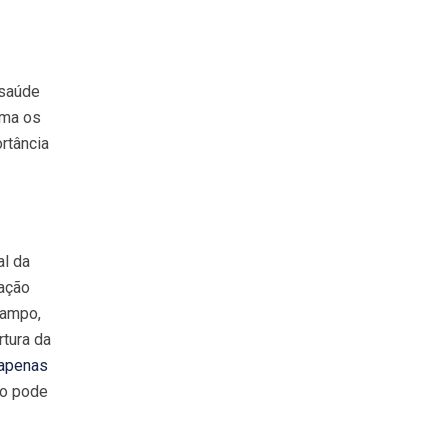
 saúde
rma os
rtância
al da
nação
rampo,
rtura da
apenas
co pode