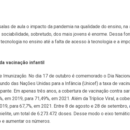
alas de aula o impacto da pandemia na qualidade do ensino, na
 sociabilidade, sobretudo, dos mais jovens é enorme. Dessa fo
cnologia no ensino até a falta de acesso à tecnologia e a impo
da vacinação infantil
e Imunização. No dia 17 de outubro é comemorado o Dia Nacion
ndo das Nações Unidas para a Infância (Unicef) a taxa de vaci
upante. Em apenas três anos, a cobertura de vacinação contra sa
1%, em 2019, para 71,49%, em 2021. Além da Tríplice Viral, a cobe
2019, para 67,7%, em 2021. Entre 8 de agosto e 28 de setembro,
ielite, um total de 6.273.472 doses. Desse modo o eixo temáti
to e aumentar os números.