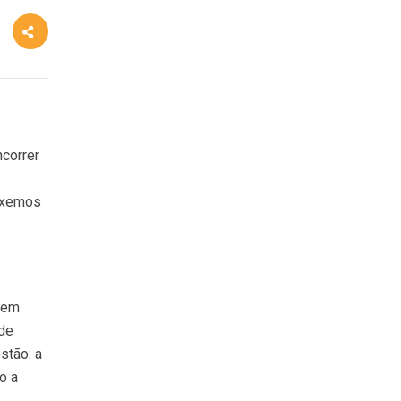
correr
ouxemos
á em
 de
stão: a
o a