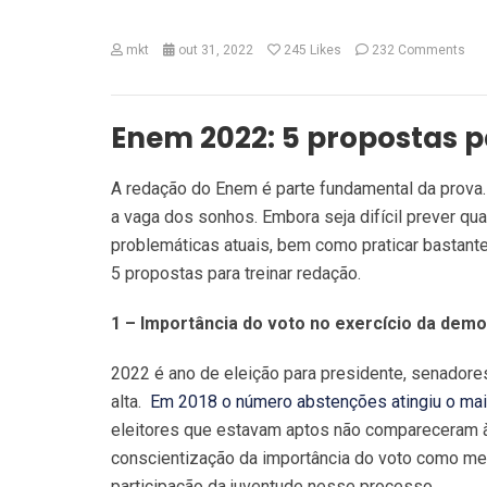
mkt
out 31, 2022
245
Likes
232 Comments
Enem 2022: 5 propostas p
A redação do Enem é parte fundamental da prova
a vaga dos sonhos. Embora seja difícil prever qua
problemáticas atuais, bem como praticar bastant
5 propostas para treinar redação.
1 – Importância do voto no exercício da demo
2022 é ano de eleição para presidente, senadore
alta.
Em 2018 o número abstenções atingiu o mai
eleitores que estavam aptos não compareceram às
conscientização da importância do voto como me
participação da juventude nesse processo.