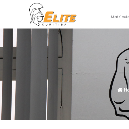
Matrícul
H