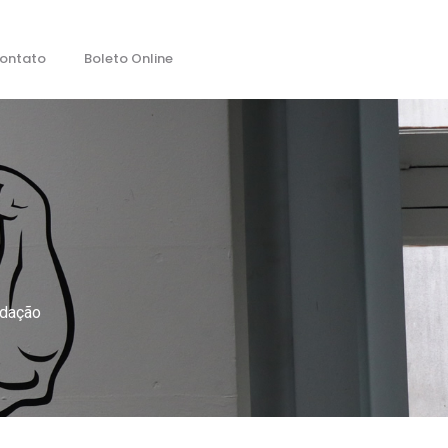
ontato
Boleto Online
edação