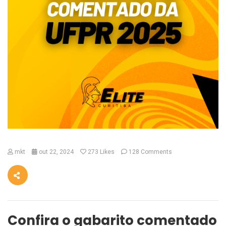
mkt
out 22, 2024
273
Likes
128 Comments
Confira o gabarito comentado